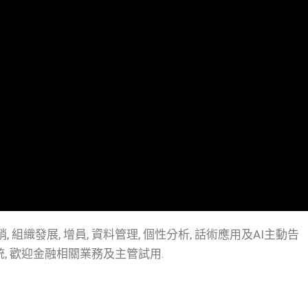
組織發展, 增員, 資料管理, 個性分析, 話術應用及AI主動告
統, 歡迎金融相關業務及主管試用.