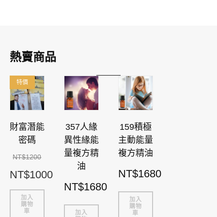
熱賣商品
特價
財富潛能
357人緣
159積極
密碼
異性緣能
主動能量
量複方精
複方精油
NT$
1200
油
NT$
1680
NT$
1000
NT$
1680
加入
加入
購物
購物
車
加入
車