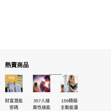
熱賣商品
特價
財富潛能
357人緣
159積極
密碼
異性緣能
主動能量