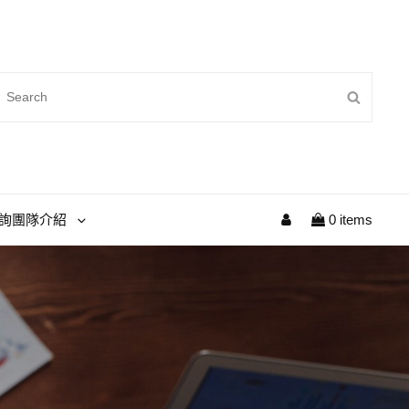
earch
SEAR
r:
My
詢團隊介紹
0 items
Account