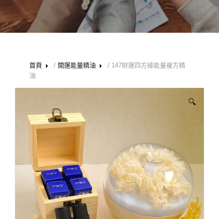
首頁
/
開運能量精油
/ 147財運四方緣能量複方精
油
🔍