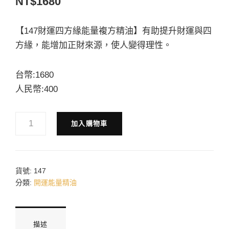
NT$
1680
【147財運四方緣能量複方精油】有助提升財運與四
方緣，能增加正財來源，使人變得理性。
台幣:1680
人民幣:400
147
加入購物車
財
運
四
方
緣
貨號:
147
能
分類:
開運能量精油
量
複
方
精
描述