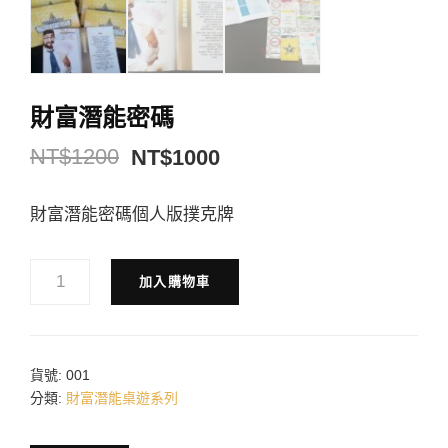
財富潛能密碼
NT$
1200
NT$
1000
財富潛能密碼個人版撲克牌
財
加入購物車
富
潛
能
密
碼
貨號:
001
數
分類:
財富潛能桌遊系列
量