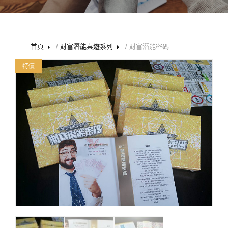
首頁
/
財富潛能桌遊系列
/ 財富潛能密碼
特價
🔍