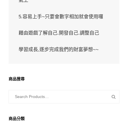
氣王
5.容易上手~只要會數字相加就會使用囉
藉由遊戲了解自己.開發自己.調整自己
學習成長,逐步完成我們的財富夢想~~
商品搜尋
SEARCH
SEAR
FOR:
PROD
商品分類